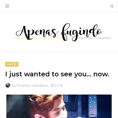
K-POP
I just wanted to see you... now.
by
Thiarlley Valadares
20:18