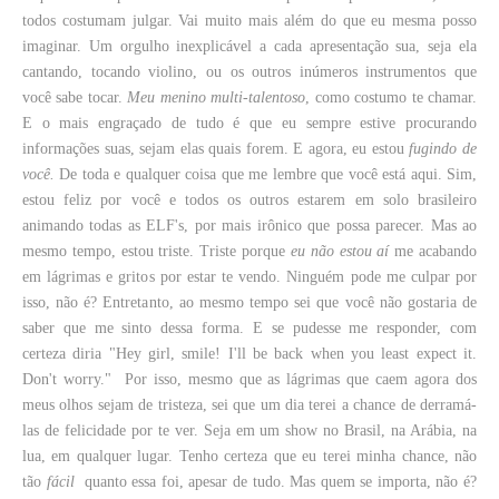
todos costumam julgar. Vai muito mais além do que eu mesma posso
imaginar. Um orgulho inexplicável a cada apresentação sua, seja ela
cantando, tocando violino, ou os outros inúmeros instrumentos que
você sabe tocar.
Meu menino multi-talentoso
, como costumo te chamar.
E o mais engraçado de tudo é que eu sempre estive procurando
informações suas, sejam elas quais forem. E agora, eu estou
fugindo de
você.
De toda e qualquer coisa que me lembre que você está aqui. Sim,
estou feliz por você e todos os outros estarem em solo brasileiro
animando todas as ELF's, por mais irônico que possa parecer. Mas ao
mesmo tempo, estou triste. Triste porque
eu não estou aí
me acabando
em lágrimas e gritos por estar te vendo. Ninguém pode me culpar por
isso, não é? Entretanto, ao mesmo tempo sei que você não gostaria de
saber que me sinto dessa forma. E se pudesse me responder, com
certeza diria "Hey girl, smile! I'll be back
when you least expect it.
Don't worry."
Por isso, mesmo que as lágrimas que caem agora dos
meus olhos sejam de tristeza, sei que um dia terei a chance de derramá-
las de felicidade por te ver. Seja em um show no Brasil, na Arábia, na
lua, em qualquer lugar. Tenho certeza que eu terei minha chance, não
tão
fácil
quanto essa foi, apesar de tudo. Mas quem se importa, não é?