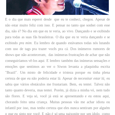
E o dia que mais esperei desde que eu te conheci, chegou. Apesar de
não estar muito feliz com isso. E pensar no tanto que sonhei com esse
dia, não é? No dia em que eu te veria, ao vivo. Dançando e se exibindo
para todas as suas fãs brasileiras. O dia que eu te veria dançando e se
exibindo
pra mim
. Eu lembro de quando estávamos todas nós lutando
com uso de tags pra trazer vocês pra cá. Dos inúmeros rumores de
shows que não aconteceram, das inúmeras frustrações de achar que não
conseguiríamos vê-los aqui. E lembro também das inúmeras sensações e
emoções que sentimos ao ver o Siwon levanta a plaquinha escrita
"Brazil". Um misto de felicidade e tristeza porque eu tinha plena
certeza de que eu não poderia estar lá. Apesar de
necessitar estar lá,
eu
sabia que vários obstáculos me frustariam. Bem, eu tentei. Talvez não
tanto quanto deveria, mas tentei. Porém
, já dizia a minha vó, nem tudo
são flores. E veja só, você já está se apresentando e eu estou aqui,
chorando feito uma criança. Muitas pessoas vão me achar idiota ou
infantil por isso, mas tenho certeza que eles nunca sentiram por alguém
o que eu sinto por você. E não é
só
uma paixonite por um ídolo, como