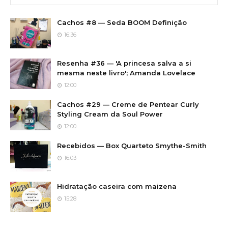
Cachos #8 — Seda BOOM Definição
16:36
Resenha #36 — 'A princesa salva a si
mesma neste livro'; Amanda Lovelace
12:00
Cachos #29 — Creme de Pentear Curly
Styling Cream da Soul Power
12:00
Recebidos — Box Quarteto Smythe-Smith
16:03
Hidratação caseira com maizena
15:28