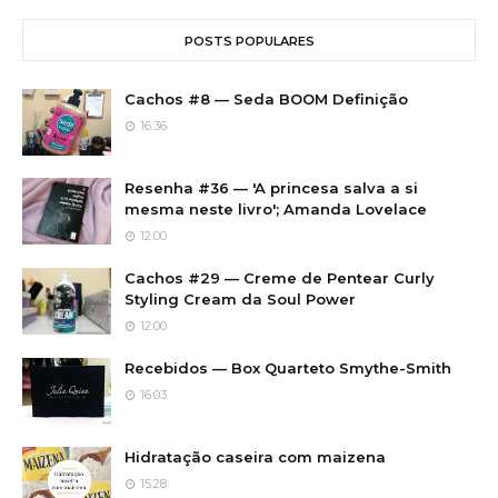
POSTS POPULARES
Cachos #8 — Seda BOOM Definição
16:36
Resenha #36 — 'A princesa salva a si
mesma neste livro'; Amanda Lovelace
12:00
Cachos #29 — Creme de Pentear Curly
Styling Cream da Soul Power
12:00
Recebidos — Box Quarteto Smythe-Smith
16:03
Hidratação caseira com maizena
15:28