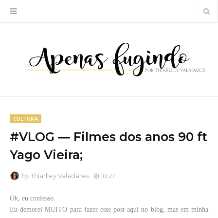
CULTURA
#VLOG ― Filmes dos anos 90 ft
Yago Vieira;
by
Thiarlley Valadares
18:27
Ok, eu confesso.
Eu demorei MUITO para fazer esse post aqui no blog, mas em minha