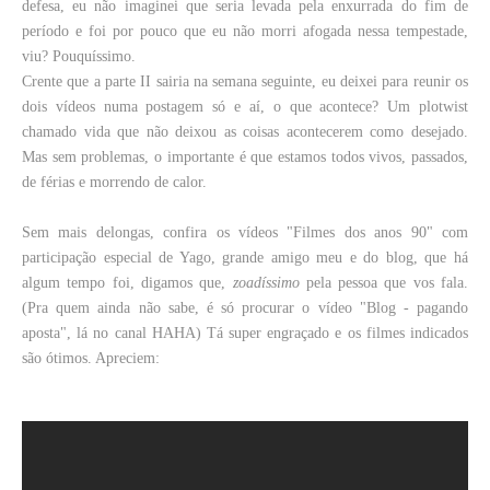
defesa, eu não imaginei que seria levada pela enxurrada do fim de
período e foi por pouco que eu não morri afogada nessa tempestade,
viu? Pouquíssimo.
Crente que a parte II sairia na semana seguinte, eu deixei para reunir os
dois vídeos numa postagem só e aí, o que acontece? Um plotwist
chamado vida que não deixou as coisas acontecerem como desejado.
Mas sem problemas, o importante é que estamos todos vivos, passados,
de férias e morrendo de calor.
Sem mais delongas, confira os vídeos "Filmes dos anos 90" com
participação especial de Yago, grande amigo meu e do blog, que há
algum tempo foi, digamos que,
zoadíssimo
pela pessoa que vos fala.
(Pra quem ainda não sabe, é só procurar o vídeo "Blog - pagando
aposta", lá no canal HAHA) Tá super engraçado e os filmes indicados
são ótimos. Apreciem: