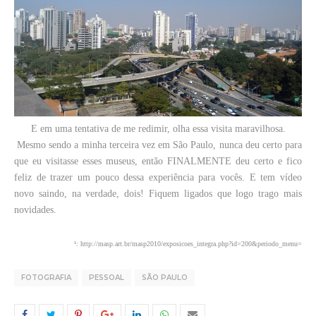
E em uma tentativa de me redimir, olha essa visita maravilhosa.
Mesmo sendo a minha terceira vez em São Paulo, nunca deu certo para
que eu visitasse esses museus, então FINALMENTE deu certo e fico
feliz de trazer um pouco dessa experiência para vocês. E tem vídeo
novo saindo, na verdade, dois! Fiquem ligados que logo trago mais
novidades.
¹: http://masp.art.br/masp2010/exposicoes_integra.php?id=200&periodo_menu=
FOTOGRAFIA
PESSOAL
SÃO PAULO