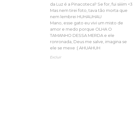
da Luz é a Pinacoteca? Se for, fui siiiim <3
Mas nem tirei foto, tava tão morta que
nem lembrei HUHAUHAU
Mano, esse gato eu vivi um misto de
amor e medo porque OLHA O
TAMANHO DESSA MERDA e ele
ronronada, Deus me salve, imagina se
ele se mexe :( AHUAHUH
Excluir