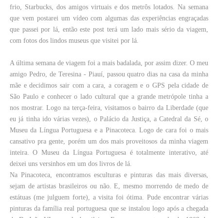
frio, Starbucks, dos amigos virtuais e dos metrôs lotados. Na semana
que vem postarei um vídeo com algumas das experiências engraçadas
que passei por lá, então este post terá um lado mais sério da viagem,
com fotos dos lindos museus que visitei por lá.
A última semana de viagem foi a mais badalada, por assim dizer. O meu
amigo Pedro, de Teresina - Piauí, passou quatro dias na casa da minha
mãe e decidimos sair com a cara, a coragem e o GPS pela cidade de
São Paulo e conhecer o lado cultural que a grande metrópole tinha a
nos mostrar. Logo na terça-feira, visitamos o bairro da Liberdade (que
eu já tinha ido várias vezes), o Palácio da Justiça, a Catedral da Sé, o
Museu da Língua Portuguesa e a Pinacoteca. Logo de cara foi o mais
cansativo pra gente, porém um dos mais proveitosos da minha viagem
inteira. O Museu da Língua Portuguesa é totalmente interativo, até
deixei uns versinhos em um dos livros de lá.
Na Pinacoteca, encontramos esculturas e pinturas das mais diversas,
sejam de artistas brasileiros ou não. E, mesmo morrendo de medo de
estátuas (me julguem forte), a visita foi ótima. Pude encontrar várias
pinturas da família real portuguesa que se instalou logo após a chegada