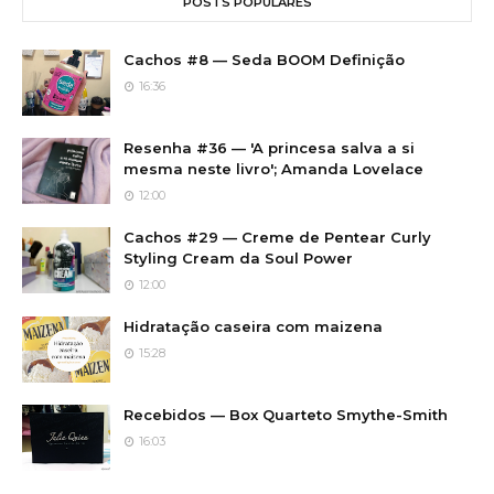
POSTS POPULARES
Cachos #8 — Seda BOOM Definição
16:36
Resenha #36 — 'A princesa salva a si
mesma neste livro'; Amanda Lovelace
12:00
Cachos #29 — Creme de Pentear Curly
Styling Cream da Soul Power
12:00
Hidratação caseira com maizena
15:28
Recebidos — Box Quarteto Smythe-Smith
16:03