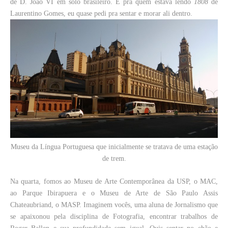
de D. João VI em solo brasileiro. E pra quem estava lendo
1808
de
Laurentino Gomes, eu quase pedi pra sentar e morar ali dentro.
Museu da Língua Portuguesa que inicialmente se tratava de uma estação
de trem.
Na quarta, fomos ao Museu de Arte Contemporânea da USP, o MAC,
ao Parque Ibirapuera e o Museu de Arte de São Paulo Assis
Chateaubriand, o MASP. Imaginem vocês, uma aluna de Jornalismo que
se apaixonou pela disciplina de Fotografia, encontrar trabalhos de