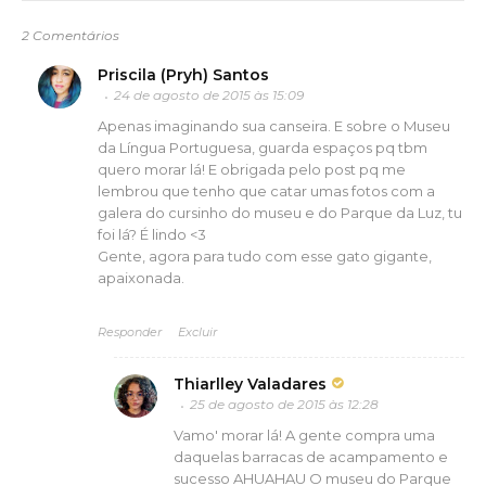
2 Comentários
Priscila (Pryh) Santos
24 de agosto de 2015 às 15:09
Apenas imaginando sua canseira. E sobre o Museu
da Língua Portuguesa, guarda espaços pq tbm
quero morar lá! E obrigada pelo post pq me
lembrou que tenho que catar umas fotos com a
galera do cursinho do museu e do Parque da Luz, tu
foi lá? É lindo <3
Gente, agora para tudo com esse gato gigante,
apaixonada.
Responder
Excluir
Thiarlley Valadares
25 de agosto de 2015 às 12:28
Vamo' morar lá! A gente compra uma
daquelas barracas de acampamento e
sucesso AHUAHAU O museu do Parque