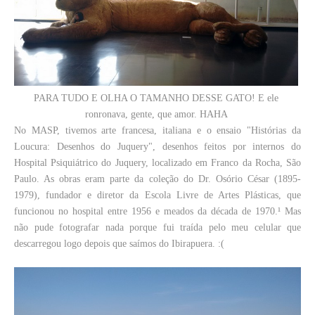
PARA TUDO E OLHA O TAMANHO DESSE GATO! E ele
ronronava, gente, que amor. HAHA
No MASP, tivemos arte francesa, italiana e o ensaio "Histórias da
Loucura: Desenhos do Juquery", desenhos feitos por internos do
Hospital Psiquiátrico do Juquery, localizado em Franco da Rocha, São
Paulo. As obras eram parte da coleção do Dr. Osório César (1895-
1979), fundador e diretor da Escola Livre de Artes Plásticas, que
funcionou no hospital entre 1956 e meados da década de 1970.¹ Mas
não pude fotografar nada porque fui traída pelo meu celular que
descarregou logo depois que saímos do Ibirapuera. :(