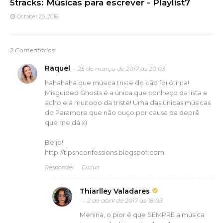
5tracks: Músicas para escrever - Playlist7
October 20, 2016
2 Comentários
Raquel
25 de março de 2017 às 20:03
hahahaha que música triste do cão foi ótima!
Misguided Ghosts é a única que conheço da lista e
acho ela muitooo da triste! Uma das únicas músicas
do Paramore que não ouço por causa da deprê
que me dá x)
Beijo!
http://tipsnconfessions.blogspot.com
Responder
Excluir
Thiarlley Valadares
2 de abril de 2017 às 18:03
Menina, o pior é que SEMPRE a música