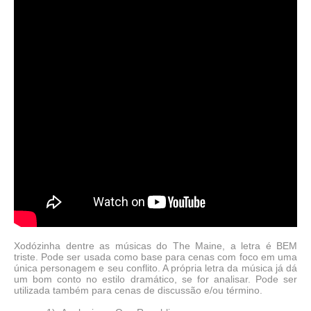
Xodózinha dentre as músicas do The Maine, a letra é BEM
triste. Pode ser usada como base para cenas com foco em uma
única personagem e seu conflito. A própria letra da música já dá
um bom conto no estilo dramático, se for analisar. Pode ser
utilizada também para cenas de discussão e/ou término.