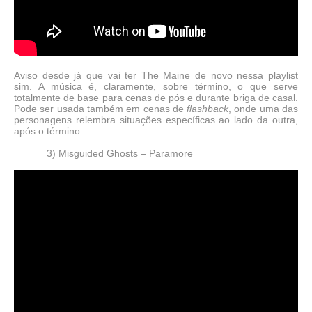
Aviso desde já que vai ter The Maine de novo nessa playlist
sim. A música é, claramente, sobre término, o que serve
totalmente de base para cenas de pós e durante briga de casal.
Pode ser usada também em cenas de
flashback
, onde uma das
personagens relembra situações específicas ao lado da outra,
após o término.
3) Misguided Ghosts – Paramore