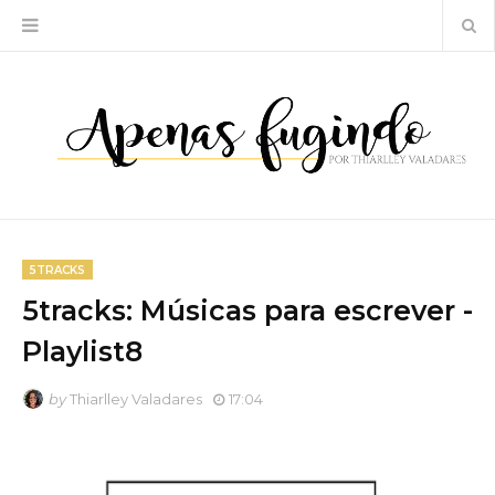
5TRACKS
5tracks: Músicas para escrever -
Playlist8
by
Thiarlley Valadares
17:04