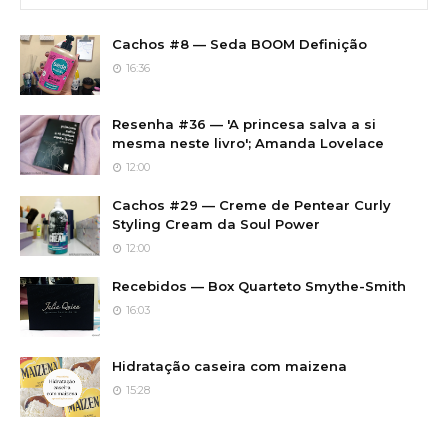
Cachos #8 — Seda BOOM Definição
16:36
Resenha #36 — 'A princesa salva a si
mesma neste livro'; Amanda Lovelace
12:00
Cachos #29 — Creme de Pentear Curly
Styling Cream da Soul Power
12:00
Recebidos — Box Quarteto Smythe-Smith
16:03
Hidratação caseira com maizena
15:28