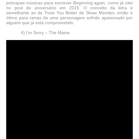
principais músicas para escrever Beginning again, como já citei
no post de aniversário em 2015. O conceito da letra é
semelhante ao de Treat You Better de Shaw Mendes, então é
ótima para cenas de uma personagem sofrido apaixonado por
alguém que já está comprometido.
4) I’m Sorry – The Maine