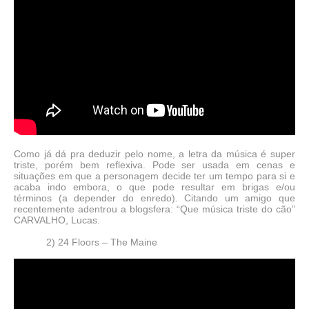
Como já dá pra deduzir pelo nome, a letra da música é super
triste, porém bem reflexiva. Pode ser usada em cenas e
situações em que a personagem decide ter um tempo para si e
acaba indo embora, o que pode resultar em brigas e/ou
términos (a depender do enredo). Citando um amigo que
recentemente adentrou a blogsfera: “Que música triste do cão”
CARVALHO, Lucas.
2) 24 Floors – The Maine