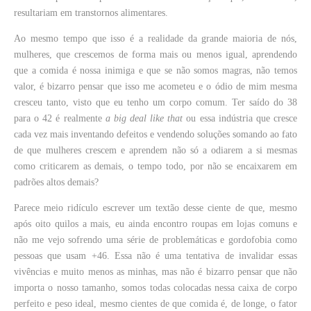
resultariam em transtornos alimentares.
Ao mesmo tempo que isso é a realidade da grande maioria de nós,
mulheres, que crescemos de forma mais ou menos igual, aprendendo
que a comida é nossa inimiga e que se não somos magras, não temos
valor, é bizarro pensar que isso me acometeu e o ódio de mim mesma
cresceu tanto, visto que eu tenho um corpo comum. Ter saído do 38
para o 42 é realmente
a big deal like that
ou essa indústria que cresce
cada vez mais inventando defeitos e vendendo soluções somando ao fato
de que mulheres crescem e aprendem não só a odiarem a si mesmas
como criticarem as demais, o tempo todo, por não se encaixarem em
padrões altos demais?
Parece meio ridículo escrever um textão desse ciente de que, mesmo
após oito quilos a mais, eu ainda encontro roupas em lojas comuns e
não me vejo sofrendo uma série de problemáticas e gordofobia como
pessoas que usam +46. Essa não é uma tentativa de invalidar essas
vivências e muito menos as minhas, mas não é bizarro pensar que não
importa o nosso tamanho, somos todas colocadas nessa caixa de corpo
perfeito e peso ideal, mesmo cientes de que comida é, de longe, o fator