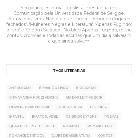
Sergipana, escritora, jornalista, mestranda em
Comunicação pela Universidade Federal de Sergipe.
Autora dos livros 'Não é o que Parece', ‘Amor em lugares
fechados’, 'Mulheres Negras e Literatura', ‘Apenas Fugindo:
o livro’ e ‘O Bom Soldado’. No blog Apenas Fugindo, reúne
contos, crônicas e todas as escritas que um dia a salvaram
e que ainda salvam.
TAGS LITERÁRIAS
ANTOLOGIAS
BIENAL DO LIVRO
BIOGRAFIAS
CHIMAMANDA NGOZI ADICHIE
CIA DAS LETRAS 2019
DESVENTURAS EM SÉRIE
DIOGO SOUZA
DISTOPIA
INFANTIL
INFATOJUVENIL
OS BRIDGERTONS
POEMAS
QUARTETO SMYTHE-SMITH
ROMANCE
ROMANCE LGBT
ROMANCE DE ÉPOCA
CLUBE DE ASSINATURA
CONTOS