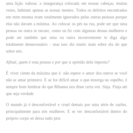
uma lição valiosa: a insegurança colocada em nossas cabeças, muitas
vezes, habitam apenas as nossas mentes. Todos os defeitos encontrados
em mim mesma eram totalmente ignorados pelas outras pessoas porque
elas não davam a mínima. Ao colocar os pés na rua, pode ser que uma
pessoa ou outra te encare, como eu fiz com algumas dessas mulheres e
pode ser também que uma ou outra inconveniente te diga algo
totalmente desnecessário - mas isso diz muito mais sobre ela do que
sobre nós.
Afinal, quem é essa pessoa e por que a opinião dela importa?
É viver ciente da máxima que é: não espere o amor dos outros se você
não se amar primeiro. E se for difícil amar o que enxerga no espelho, é
sempre bom lembrar do que Rihanna nos disse certa vez: finja. Finja até
que seja verdade.
O mundo já é desconfortável e cruel demais por uma série de razões,
principalmente para nós mulheres. E se ver desconfortável dentro do
próprio corpo só deixa tudo pior.