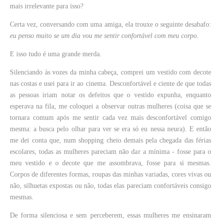
mais irrelevante para isso?
Certa vez, conversando com uma amiga, ela trouxe o seguinte desabafo:
eu penso muito se um dia vou me sentir confortável com meu corpo.
E isso tudo é uma grande merda.
Silenciando às vozes da minha cabeça, comprei um vestido com decote
nas costas e usei para ir ao cinema. Desconfortável e ciente de que todas
as pessoas iriam notar os defeitos que o vestido expunha, enquanto
esperava na fila, me coloquei a observar outras mulheres (coisa que se
tornara comum após me sentir cada vez mais desconfortável comigo
mesma: a busca pelo olhar para ver se era só eu nessa neura). E então
me dei conta que, num shopping cheio demais pela chegada das férias
escolares, todas as mulheres pareciam não dar a mínima - fosse para o
meu vestido e o decote que me assombrava, fosse para si mesmas.
Corpos de diferentes formas, roupas das minhas variadas, cores vivas ou
não, silhuetas expostas ou não, todas elas pareciam confortáveis consigo
mesmas.
De forma silenciosa e sem perceberem, essas mulheres me ensinaram