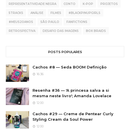
REPRESENTATIVIDADE NEGRA
CONTO
K-POP
PROJETOS
5TRACKS
ANÁLISE
FILMES
#BLACKPINUPGIRLS
#MEUS20ANOS
SÃO PAULO
FANFICTIONS
RETROSPECTIVA
DESAFIO DAS IMAGENS
BOX BRAIDS
POSTS POPULARES
Cachos #8 — Seda BOOM Definição
16:36
Resenha #36 — 'A princesa salva a si
mesma neste livro'; Amanda Lovelace
12:00
Cachos #29 — Creme de Pentear Curly
Styling Cream da Soul Power
12:00