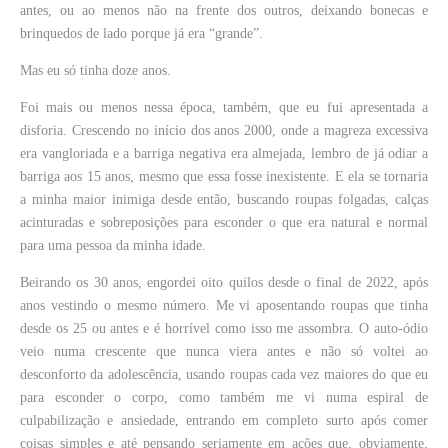
antes, ou ao menos não na frente dos outros, deixando bonecas e
brinquedos de lado porque já era “grande”.
Mas eu só tinha doze anos.
Foi mais ou menos nessa época, também, que eu fui apresentada a
disforia. Crescendo no início dos anos 2000, onde a magreza excessiva
era vangloriada e a barriga negativa era almejada, lembro de já odiar a
barriga aos 15 anos, mesmo que essa fosse inexistente. E ela se tornaria
a minha maior inimiga desde então, buscando roupas folgadas, calças
acinturadas e sobreposições para esconder o que era natural e normal
para uma pessoa da minha idade.
Beirando os 30 anos, engordei oito quilos desde o final de 2022, após
anos vestindo o mesmo número. Me vi aposentando roupas que tinha
desde os 25 ou antes e é horrível como isso me assombra. O auto-ódio
veio numa crescente que nunca viera antes e não só voltei ao
desconforto da adolescência, usando roupas cada vez maiores do que eu
para esconder o corpo, como também me vi numa espiral de
culpabilização e ansiedade, entrando em completo surto após comer
coisas simples e até pensando seriamente em ações que, obviamente,