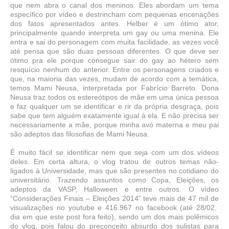
que nem abra o canal dos meninos. Eles abordam um tema
específico por vídeo e destrincham com pequenas encenações
dos fatos apresentados antes. Helber é um ótimo ator,
principalmente quando interpreta um gay ou uma menina. Ele
entra e sai do personagem com muita facilidade, as vezes você
até pensa que são duas pessoas diferentes. O que deve ser
ótimo pra ele porque consegue sair do gay ao hétero sem
resquício nenhum do anterior. Entre os personagens criados e
que, na maioria das vezes, mudam de acordo com a temática,
temos Mami Neusa, interpretada por Fabrício Barreto. Dona
Neusa traz todos os estereótipos de mãe em uma única pessoa
e faz qualquer um se identificar e rir da própria desgraça, pois
sabe que tem alguém exatamente igual à ela. E não precisa ser
necessariamente a mãe, porque minha avó materna e meu pai
são adeptos das filosofias de Mami Neusa.
É muito fácil se identificar nem que seja com um dos vídeos
deles. Em certa altura, o vlog tratou de outros temas não-
ligados à Universidade, mas que são presentes no cotidiano do
universitário. Trazendo assuntos como Copa, Eleições, os
adeptos da VASP, Halloween e entre outros. O vídeo
“Considerações Finais – Eleições 2014” teve mais de 47 mil de
visualizações no youtube e 416.967 no facebook (até 28/02,
dia em que este post fora feito), sendo um dos mais polêmicos
do vlog, pois falou do preconceito absurdo dos sulistas para