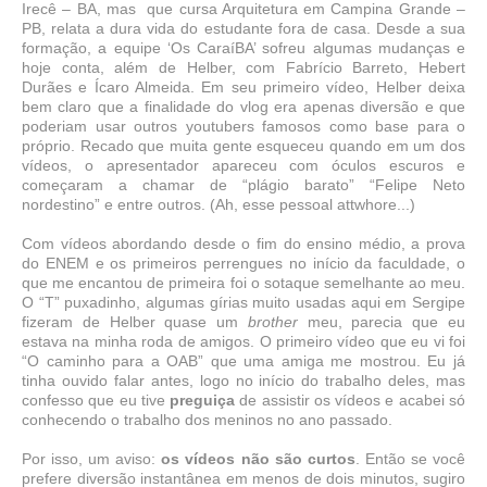
Irecê – BA, mas
que cursa Arquitetura em Campina Grande –
PB, relata a dura vida do estudante fora de casa. Desde a sua
formação, a equipe ‘Os CaraíBA’ sofreu algumas mudanças e
hoje conta, além de Helber, com Fabrício Barreto, Hebert
Durães e Ícaro Almeida. Em seu primeiro vídeo, Helber deixa
bem claro que a finalidade do vlog era apenas diversão e que
poderiam usar outros youtubers famosos como base para o
próprio. Recado que muita gente esqueceu quando em um dos
vídeos, o apresentador apareceu com óculos escuros e
começaram a chamar de “plágio barato” “Felipe Neto
nordestino” e entre outros. (Ah, esse pessoal attwhore...)
Com vídeos abordando desde o fim do ensino médio, a prova
do ENEM e os primeiros perrengues no início da faculdade, o
que me encantou de primeira foi o sotaque semelhante ao meu.
O “T” puxadinho, algumas gírias muito usadas aqui em Sergipe
fizeram de Helber quase um
brother
meu, parecia que eu
estava na minha roda de amigos. O primeiro vídeo que eu vi foi
“O caminho para a OAB” que uma amiga me mostrou. Eu já
tinha ouvido falar antes, logo no início do trabalho deles, mas
confesso que eu tive
preguiça
de assistir os vídeos e acabei só
conhecendo o trabalho dos meninos no ano passado.
Por isso, um aviso:
os vídeos não são curtos
. Então se você
prefere diversão instantânea em menos de dois minutos, sugiro