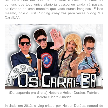
comuns que todo universitário já passou ou ainda irá passar,
satirizadas de uma maneira que você nunca imaginou. É isso
mesmo, hoje o Just Running Away traz para vocês o vlog “Os
CaraíBA”.
(Da esquerda pra direita) Hebert e Helber Durães, Fabrício
Barreto e Ícaro Almeida.
Iniciado em 2012, o vlog criado por Helber Durães, natural de