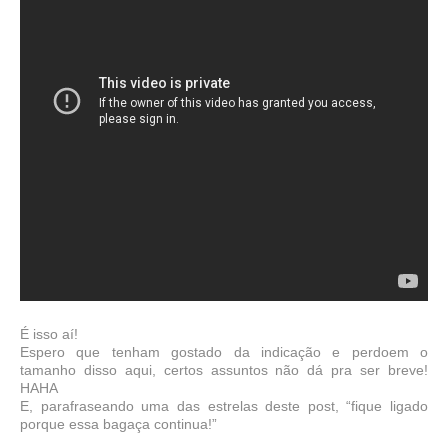
É isso aí!
Espero que tenham gostado da indicação e perdoem o
tamanho disso aqui, certos assuntos não dá pra ser breve!
HAHA
E, parafraseando uma das estrelas deste post, “fique ligado
porque essa bagaça continua!”