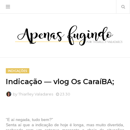
INDICAÇÕES
Indicação — vlog Os CaraíBA;
by
Thiarlley Valadares
23:30
“E aí negada, tudo bem?”
Senta aí que a indicação de hoje é longa, mas muito divertida,
recheada com um sotaque marcante e cheio de situações