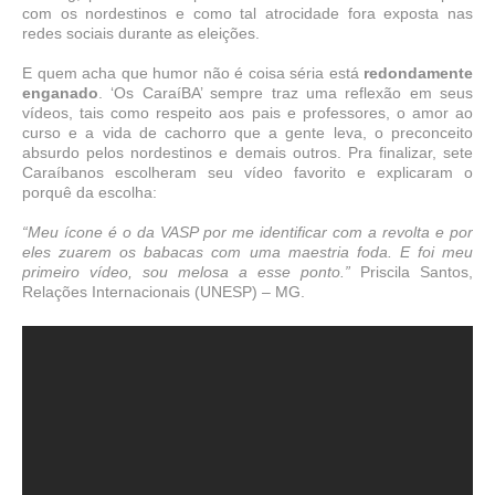
com os nordestinos e como tal atrocidade fora exposta nas
redes sociais durante as eleições.
E quem acha que humor não é coisa séria está
redondamente
enganado
. ‘Os CaraíBA’ sempre traz uma reflexão em seus
vídeos, tais como respeito aos pais e professores, o amor ao
curso e a vida de cachorro que a gente leva, o preconceito
absurdo pelos nordestinos e demais outros. Pra finalizar, sete
Caraíbanos escolheram seu vídeo favorito e explicaram o
porquê da escolha:
“Meu ícone é o da VASP por me identificar com a revolta e por
eles zuarem os babacas com uma maestria foda. E foi meu
primeiro vídeo, sou melosa a esse ponto.”
Priscila Santos,
Relações Internacionais (UNESP) – MG.