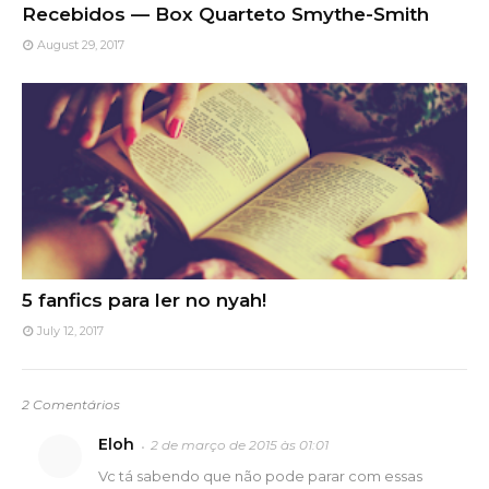
Recebidos — Box Quarteto Smythe-Smith
August 29, 2017
5 fanfics para ler no nyah!
July 12, 2017
2 Comentários
Eloh
2 de março de 2015 às 01:01
Vc tá sabendo que não pode parar com essas