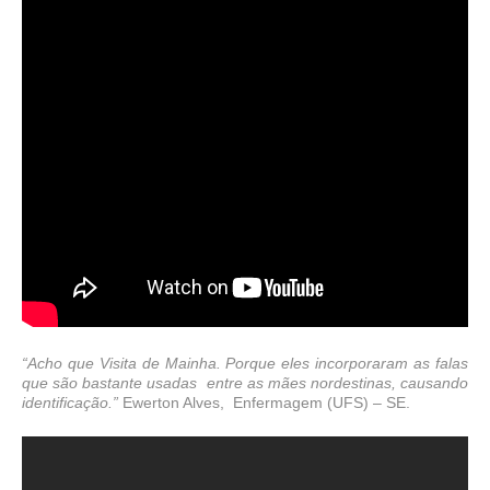
“Acho que Visita de Mainha. Porque eles incorporaram as falas
que são bastante usadas
entre as mães nordestinas, causando
identificação.”
Ewerton Alves,
Enfermagem (UFS) – SE.