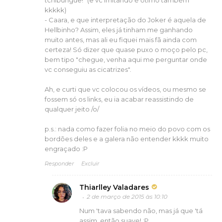
kkkkk)
- Caara, e que interpretação do Joker é aquela de
Hellbinho? Assim, eles já tinham me ganhando
muito antes, mas ali eu fiquei mais fã ainda com
certeza! Só dizer que quase puxo o moço pelo pc,
bem tipo "chegue, venha aqui me perguntar onde
vc conseguiu as cicatrizes".
Ah, e curti que vc colocou os vídeos, ou mesmo se
fossem só os links, eu ia acabar reassistindo de
qualquer jeito /o/
p.s.: nada como fazer folia no meio do povo com os
bordões deles e a galera não entender kkkk muito
engraçado :P
Responder
Excluir
Thiarlley Valadares
2 de março de 2015 às 10:10
Num 'tava sabendo não, mas já que 'tá
assim, então suave! :P