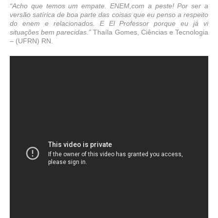
“Acho que temos um empate. ENEM,com a peste! Por ser a
versão satírica de boa parte das coisas que eu penso a respeito
do enem e relacionados. E El Professor porque eu já vi
situações bem parecidas.”
Thaíla Gomes, Ciências e Tecnologia
– (UFRN) RN.