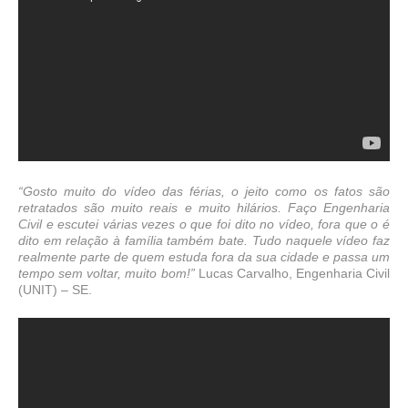
“Gosto muito do vídeo das férias, o jeito como os fatos são
retratados são muito reais e muito hilários. Faço Engenharia
Civil e escutei várias vezes o que foi dito no vídeo, fora que o é
dito em relação à família também bate. Tudo naquele vídeo faz
realmente parte de quem estuda fora da sua cidade e passa um
tempo sem voltar, muito bom!”
Lucas Carvalho, Engenharia Civil
(UNIT) – SE.