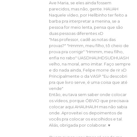
Ave Maria, se eles ainda fossem
parecidos, mas não, gente. HAUAH
Naquele vídeo, por Hellbinho ter feito a
barba pra interpretar a menina, se a
pessoa for meio lenta, pensa que são
duas pessoas diferentes xD
"Mas professor, cadê as notas das
provas?" "Hmmm, meu filho, tô cheio de
prova pra corrigir" "Hmmm, meu filho,
enfia no rabo" UASDHAUHDSUDHUASH
velho, na moral, amo imitar. Faço sempre
e do nada ainda, Felipe morre de rir xD
Principalmente o da VASP "Eu descobri
pra que livro serve, é uma coisa que até
vende"
Então, eu tava sem saber onde colocar
os vídeos, porque ÓBVIO que precisava
colocar aqui AHAUHAUH mas não sabia
onde. Aproveitei os depoimentos de
vocês pra colocar os escolhidos e tal.
Aliás, obrigada por colaborar. ♥