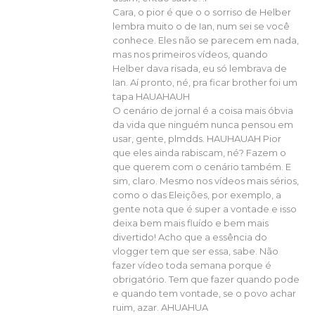
Cara, o pior é que o o sorriso de Helber
lembra muito o de Ian, num sei se você
conhece. Eles não se parecem em nada,
mas nos primeiros vídeos, quando
Helber dava risada, eu só lembrava de
Ian. Aí pronto, né, pra ficar brother foi um
tapa HAUAHAUH
O cenário de jornal é a coisa mais óbvia
da vida que ninguém nunca pensou em
usar, gente, plmdds. HAUHAUAH Pior
que eles ainda rabiscam, né? Fazem o
que querem com o cenário também. E
sim, claro. Mesmo nos vídeos mais sérios,
como o das Eleições, por exemplo, a
gente nota que é super a vontade e isso
deixa bem mais fluído e bem mais
divertido! Acho que a essência do
vlogger tem que ser essa, sabe. Não
fazer vídeo toda semana porque é
obrigatório. Tem que fazer quando pode
e quando tem vontade, se o povo achar
ruim, azar. AHUAHUA