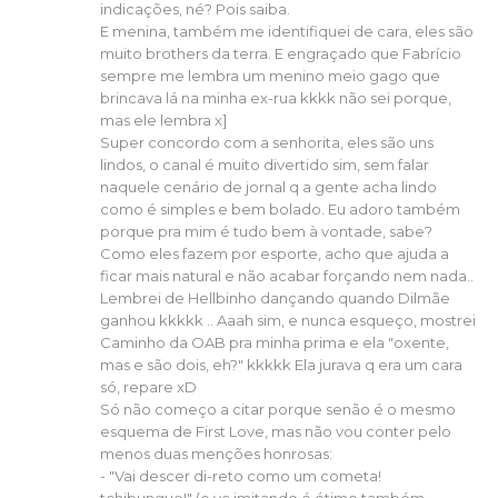
indicações, né? Pois saiba.
E menina, também me identifiquei de cara, eles são
muito brothers da terra. E engraçado que Fabrício
sempre me lembra um menino meio gago que
brincava lá na minha ex-rua kkkk não sei porque,
mas ele lembra x]
Super concordo com a senhorita, eles são uns
lindos, o canal é muito divertido sim, sem falar
naquele cenário de jornal q a gente acha lindo
como é simples e bem bolado. Eu adoro também
porque pra mim é tudo bem à vontade, sabe?
Como eles fazem por esporte, acho que ajuda a
ficar mais natural e não acabar forçando nem nada..
Lembrei de Hellbinho dançando quando Dilmãe
ganhou kkkkk .. Aaah sim, e nunca esqueço, mostrei
Caminho da OAB pra minha prima e ela "oxente,
mas e são dois, eh?" kkkkk Ela jurava q era um cara
só, repare xD
Só não começo a citar porque senão é o mesmo
esquema de First Love, mas não vou conter pelo
menos duas menções honrosas:
- "Vai descer di-reto como um cometa!
tchibungue!" (e vc imitando é ótimo também