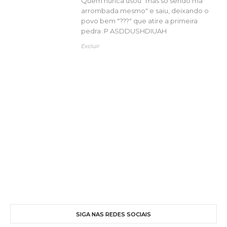
Quem nunca usou "mas só sendo ma
arrombada mesmo" e saiu, deixando o
povo bem "???" que atire a primeira
pedra :P ASDDUSHDIUAH
Excluir
SIGA NAS REDES SOCIAIS