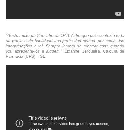
“Gosto muito de Caminho da OAB. Acho que pelo contexto todo
da prova e da fidelidade aos perfis dos alunos, por conta das
interpretações e tal. Sempre lembro de mostrar esse quando
vou apresenta-los a alguém.”
Eloanne Cerqueira, Caloura de
Farmácia (UFS)
–
SE.