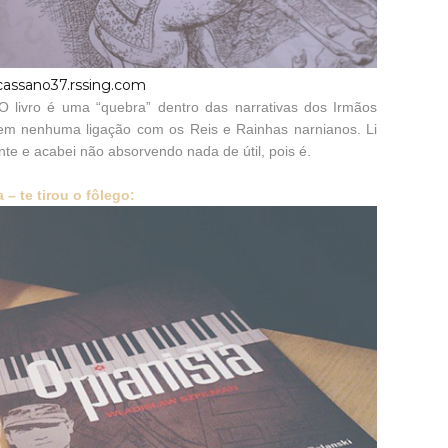
cassano37.rssing.com
 livro é uma “quebra” dentro das narrativas dos Irmãos
em nenhuma ligação com os Reis e Rainhas narnianos. Li
nte e acabei não absorvendo nada de útil, pois é.
– te tirou o fôlego: