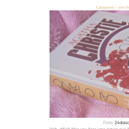
Catapora – um li
Foto:
24dias