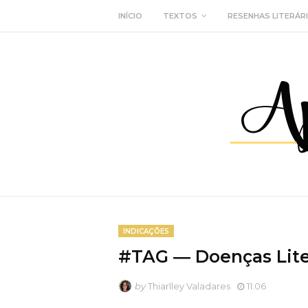
INÍCIO
TEXTOS
RESENHAS LITERÁR
INDICAÇÕES
#TAG ― Doenças Lite
by
Thiarlley Valadares
11:06