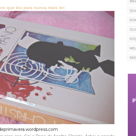
INF
vro que leu para nunca mais ler:
QU
RO
CLU
FIC
MEU
RE
deprimavera.wordpress.com