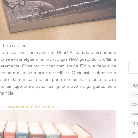
Foto autoral
vro, esse filme, pelo amor de Deus! Ainda não ouvi nenhum
to se existe alguém no mundo que NÃO gosto do livro/filme
ceramente! Costumo brincar com amiga Elô que depois de
a como obrigação morrer de velhice. O pianista sobrevive a
dentro de um cenário de guerra e as narra de maneira
PE
ro, um aperto no peito, um grito preso na garganta. Sem
té hoje.
EXP
CO
 – esqueceu até de comer:
ANÁ
#M
RE