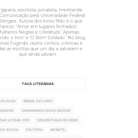
gipana, escritora, jornalista, mestranda
Comunicação pela Universidade Federal
Sergipe. Autora dos livros 'Não é o que
Parece', ‘Amor em lugares fechados’,
Mulheres Negras e Literatura', ‘Apenas
ndo: o livro’ e ‘O Bom Soldado’. No blog
nas Fugindo, reúne contos, crônicas e
as as escritas que um dia a salvaram e
que ainda salvam.
TAGS LITERÁRIAS
TOLOGIAS
BIENAL DO LIVRO
GRAFIAS
CHIMAMANDA NGOZI ADICHIE
 DAS LETRAS 2019
DESVENTURAS EM SÉRIE
OGO SOUZA
DISTOPIA
INFANTIL