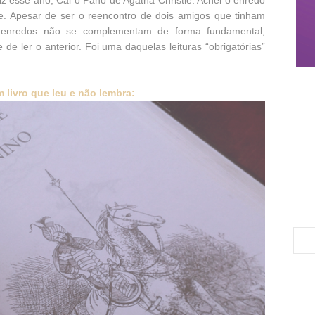
e fiz esse ano, Cai o Pano de Agatha Christie. Achei o enredo
e. Apesar de ser o reencontro de dois amigos que tinham
os enredos não se complementam de forma fundamental,
de ler o anterior. Foi uma daquelas leituras “obrigatórias”
 livro que leu e não lembra: