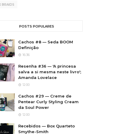
X BRAIDS
POSTS POPULARES
Cachos #8 — Seda BOOM
Definição
16:36
Resenha #36 — 'A princesa
salva a si mesma neste livro';
Amanda Lovelace
12:00
Cachos #29 — Creme de
Pentear Curly Styling Cream
da Soul Power
12:00
Recebidos — Box Quarteto
Smythe-Smith