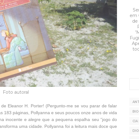
Ser
em 
de 
'
Fugi
Ape
tod
Foto autoral
AN
de Eleanor H. Porter! (Pergunto-me se vou parar de falar
BIO
as 183 páginas, Pollyanna e seus poucos onze anos de vida
ma inocente e alegre que a pequena espalha seu “jogo do
CIA
ansforma uma cidade. Pollyanna foi a leitura mais doce que
DI