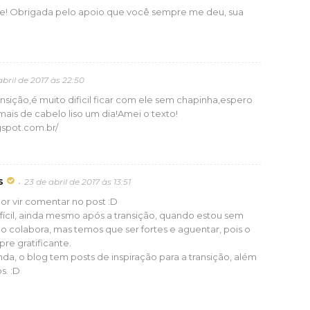
e! Obrigada pelo apoio que você sempre me deu, sua
abril de 2017 às 22:50
sição,é muito dificil ficar com ele sem chapinha,espero
is de cabelo liso um dia!Amei o texto!
gspot.com.br/
s
23 de abril de 2017 às 13:51
por vir comentar no post :D
fícil, ainda mesmo após a transição, quando estou sem
 colabora, mas temos que ser fortes e aguentar, pois o
pre gratificante.
a, o blog tem posts de inspiração para a transição, além
s. :D