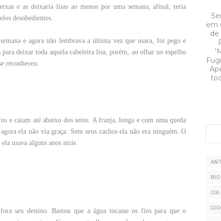
ixas e as deixaria lisas ao menos por uma semana, afinal, teria
Ser
elos desobedientes.
em 
de 
 semana e agora não lembrava a última vez que usara, foi pego e
'
para deixar toda aquela cabeleira lisa, porém, ao olhar no espelho
Fugi
 se reconheceu.
Ape
tod
bros e caíam até abaixo dos seios. A franja, longa e com uma queda
, agora ela não via graça. Sem seus cachos ela não era ninguém. O
 ela usava alguns anos atrás.
AN
BIO
CIA
DI
 fora seu destino. Bastou que a água tocasse os fios para que o