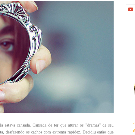
a estava cansada. Cansada de ter que aturar os "dramas" de seu
erta, desfazendo os cachos com extrema rapidez. Decidiu então que