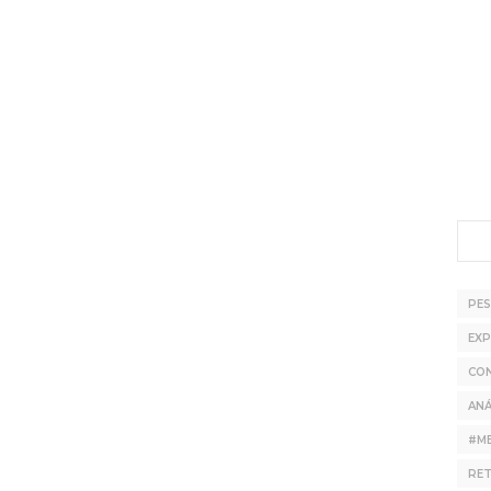
PE
EXP
CO
ANÁ
#M
RE