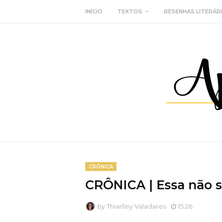
INÍCIO
TEXTOS
RESENHAS LITERÁR
CRÔNICA
CRÔNICA | Essa não s
by
Thiarlley Valadares
15:26