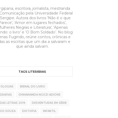
gipana, escritora, jornalista, mestranda
Comunicação pela Universidade Federal
Sergipe. Autora dos livros 'Não é o que
Parece', ‘Amor em lugares fechados’,
Mulheres Negras e Literatura', ‘Apenas
ndo: o livro’ e ‘O Bom Soldado’. No blog
nas Fugindo, reúne contos, crônicas e
as as escritas que um dia a salvaram e
que ainda salvam.
TAGS LITERÁRIAS
TOLOGIAS
BIENAL DO LIVRO
GRAFIAS
CHIMAMANDA NGOZI ADICHIE
 DAS LETRAS 2019
DESVENTURAS EM SÉRIE
OGO SOUZA
DISTOPIA
INFANTIL