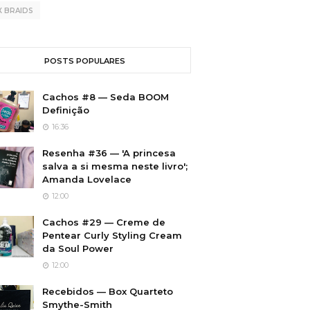
X BRAIDS
POSTS POPULARES
Cachos #8 — Seda BOOM
Definição
16:36
Resenha #36 — 'A princesa
salva a si mesma neste livro';
Amanda Lovelace
12:00
Cachos #29 — Creme de
Pentear Curly Styling Cream
da Soul Power
12:00
Recebidos — Box Quarteto
Smythe-Smith