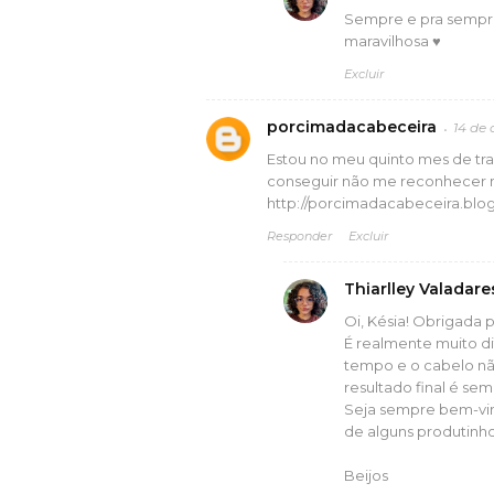
Sempre e pra sempr
maravilhosa ♥
Excluir
porcimadacabeceira
14 de 
Estou no meu quinto mes de tran
conseguir não me reconhecer ma
http://porcimadacabeceira.blo
Responder
Excluir
Thiarlley Valadare
Oi, Késia! Obrigada 
É realmente muito di
tempo e o cabelo não
resultado final é sem
Seja sempre bem-vind
de alguns produtinho
Beijos