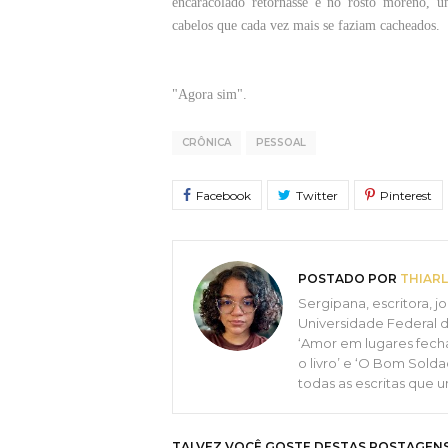
encaracolado retornasse e no rosto moreno, 
cabelos que cada vez mais se faziam cacheados.
"Agora sim".
CRÔNICA
PESSOAL
POSTADO POR
THIARL
Sergipana, escritora, 
Universidade Federal d
‘Amor em lugares fecha
o livro’ e ‘O Bom Sold
todas as escritas que 
TALVEZ VOCÊ GOSTE DESTAS POSTAGEN