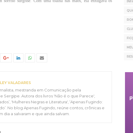
um sorriso surgisse. Com uma toalha nas mãos, ela enxugava os
INF
QU
RO
CLU
FIC
MEU
RE
LEY VALADARES
jornalista, mestranda em Comunicação pela
e Sergipe. Autora dos livros 'Não é o que Parece',
dos’, 'Mulheres Negras e Literatura', ‘Apenas Fugindo:
ado’. No blog Apenas Fugindo, reúne contos, crônicas e
um dia a salvaram e que ainda salvam.
S