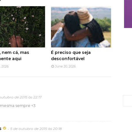
, nem cá, mas
É preciso que seja
ente aqui
desconfortável
, 2026
June 20, 2026
outubro de 2015 às 22:17
ê mesma sempre <3
s
5 de outubro de 2015 às 20:18