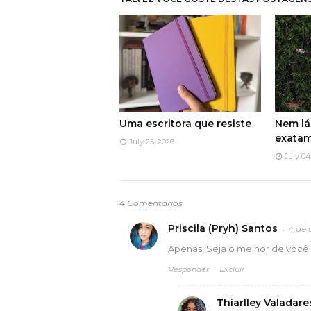
Uma escritora que resiste
Nem lá
exatam
July 25, 2026
July 04
4 Comentários
Priscila (Pryh) Santos
4 de 
Apenas: Seja o melhor de voc
Responder
Excluir
Thiarlley Valadare