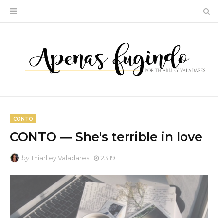
CONTO
CONTO ― She's terrible in love
by
Thiarlley Valadares
23:19