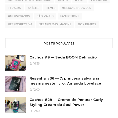
5TRACKS
ANÁLISE
FILMES
#BLACKPINUPGIRLS
#MEUS20ANOS
SÃO PAULO
FANFICTIONS
RETROSPECTIVA
DESAFIO DAS IMAGENS
BOX BRAIDS
POSTS POPULARES
Cachos #8 — Seda BOOM Definição
16:36
Resenha #36 — 'A princesa salva a si
mesma neste livro'; Amanda Lovelace
12:00
Cachos #29 — Creme de Pentear Curly
Styling Cream da Soul Power
12:00