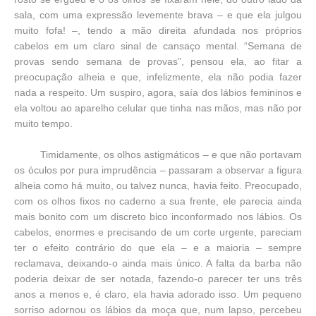
sala, com uma expressão levemente brava – e que ela julgou
muito fofa! –, tendo a mão direita afundada nos próprios
cabelos em um claro sinal de cansaço mental. “Semana de
provas sendo semana de provas”, pensou ela, ao fitar a
preocupação alheia e que, infelizmente, ela não podia fazer
nada a respeito. Um suspiro, agora, saía dos lábios femininos e
ela voltou ao aparelho celular que tinha nas mãos, mas não por
muito tempo.
Timidamente, os olhos astigmáticos – e que não portavam
os óculos por pura imprudência – passaram a observar a figura
alheia como há muito, ou talvez nunca, havia feito. Preocupado,
com os olhos fixos no caderno a sua frente, ele parecia ainda
mais bonito com um discreto bico inconformado nos lábios. Os
cabelos, enormes e precisando de um corte urgente, pareciam
ter o efeito contrário do que ela – e a maioria – sempre
reclamava, deixando-o ainda mais único. A falta da barba não
poderia deixar de ser notada, fazendo-o parecer ter uns três
anos a menos e, é claro, ela havia adorado isso. Um pequeno
sorriso adornou os lábios da moça que, num lapso, percebeu