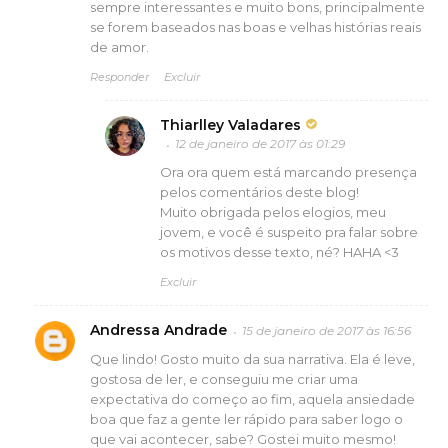
sempre interessantes e muito bons, principalmente
se forem baseados nas boas e velhas histórias reais
de amor.
Responder
Excluir
Thiarlley Valadares
12 de janeiro de 2017 às 01:29
Ora ora quem está marcando presença
pelos comentários deste blog!
Muito obrigada pelos elogios, meu
jovem, e você é suspeito pra falar sobre
os motivos desse texto, né? HAHA <3
Excluir
Andressa Andrade
15 de janeiro de 2017 às 16:56
Que lindo! Gosto muito da sua narrativa. Ela é leve,
gostosa de ler, e conseguiu me criar uma
expectativa do começo ao fim, aquela ansiedade
boa que faz a gente ler rápido para saber logo o
que vai acontecer, sabe? Gostei muito mesmo!