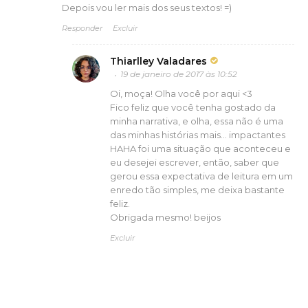
Depois vou ler mais dos seus textos! =)
Responder
Excluir
Thiarlley Valadares
19 de janeiro de 2017 às 10:52
Oi, moça! Olha você por aqui <3
Fico feliz que você tenha gostado da
minha narrativa, e olha, essa não é uma
das minhas histórias mais... impactantes
HAHA foi uma situação que aconteceu e
eu desejei escrever, então, saber que
gerou essa expectativa de leitura em um
enredo tão simples, me deixa bastante
feliz.
Obrigada mesmo! beijos
Excluir