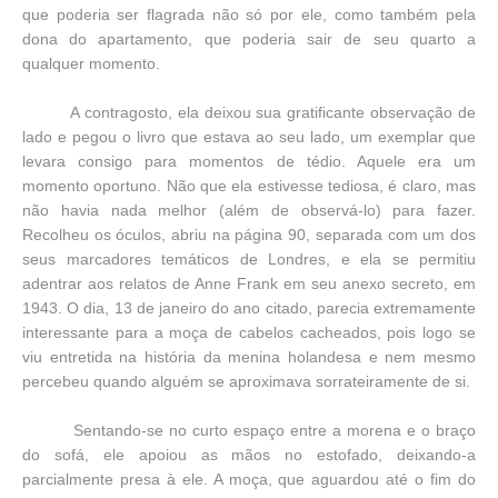
que poderia ser flagrada não só por ele, como também pela
dona do apartamento, que poderia sair de seu quarto a
qualquer momento.
A contragosto, ela deixou sua gratificante observação de
lado e pegou o livro que estava ao seu lado, um exemplar que
levara consigo para momentos de tédio. Aquele era um
momento oportuno. Não que ela estivesse tediosa, é claro, mas
não havia nada melhor (além de observá-lo) para fazer.
Recolheu os óculos, abriu na página 90, separada com um dos
seus marcadores temáticos de Londres, e ela se permitiu
adentrar aos relatos de Anne Frank em seu anexo secreto, em
1943. O dia, 13 de janeiro do ano citado, parecia extremamente
interessante para a moça de cabelos cacheados, pois logo se
viu entretida na história da menina holandesa e nem mesmo
percebeu quando alguém se aproximava sorrateiramente de si.
Sentando-se no curto espaço entre a morena e o braço
do sofá, ele apoiou as mãos no estofado, deixando-a
parcialmente presa à ele. A moça, que aguardou até o fim do