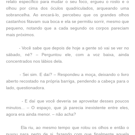
relato específico para mudar o seu foco, ergueu o rosto e o
olhou por cima dos óculos quadriculados, arqueando uma
sobrancelha. Ao encará-lo, percebeu que os grandes olhos
castanhos fitavam sua boca e ela se permitiu sorrir, mesmo que
pequeno, notando que a cada segundo os corpos pareciam
mais próximos.
- Você sabe que depois de hoje a gente só vai se ver no
sábado, né? – Perguntou ele, com a voz baixa, ainda
concentrados nos lábios dela.
- Sei sim. E daí? – Respondeu a moça, deixando o livro
aberto recostado na própria barriga, pendendo a cabeça para o
lado, questionadora.
- E daí que você deveria se aproveitar desses poucos
minutos... – O espaço, que já parecia inexistente entre eles,
agora era ainda menor. – não acha?
Ela riu, ao mesmo tempo que rolou os olhos e então o
puxou para perto de si, fazendo com que finalmente aquela